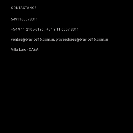
CONTACTÁNOS
5491165578311
+54 9 11 2105-6190 , +54 9 11 6557 8311
ventas@bravio316.com.ar
,
proveedores@bravio316.com.ar
Villa Luro - CABA