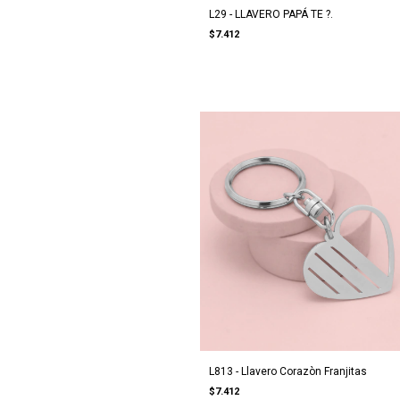
L29 - LLAVERO PAPÁ TE ?.
$7.412
L813 - Llavero Corazòn Franjitas
$7.412