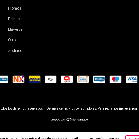
Promos
Política
Llaveros
Otros
Zodíaco
 Todos los derechos reservados.
Defensa de las y los consumidores. Para reclamos
ingresá acá.
gar por este sitio
aceptás el uso de cookies
para agilizar tu experiencia de compra.
ENTEN