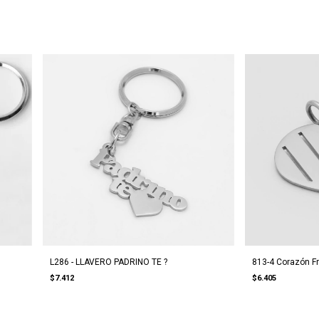
L286 - LLAVERO PADRINO TE ?
813-4 Corazón Fr
$7.412
$6.405