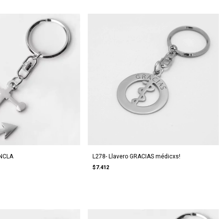
ANCLA
L278- Llavero GRACIAS médicxs!
$7.412