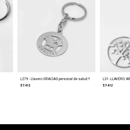
L279 - Llavero GRACIAS personal de salud !!
L31- LLAVERO AR
$7.412
$7.412