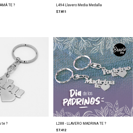
AMÁ TE ?
L494 Llavero Media Medalla
$7.811
 te ?
L288 - LLAVERO MADRINA TE ?
$7.412