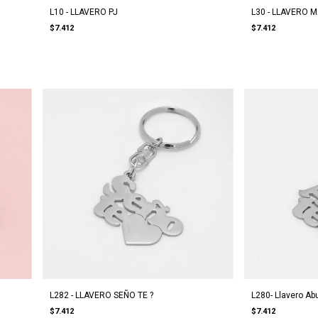
L10 - LLAVERO PJ
L30 - LLAVERO M
$7.412
$7.412
L282 - LLAVERO SEÑO TE ?
L280- Llavero Abu
$7.412
$7.412