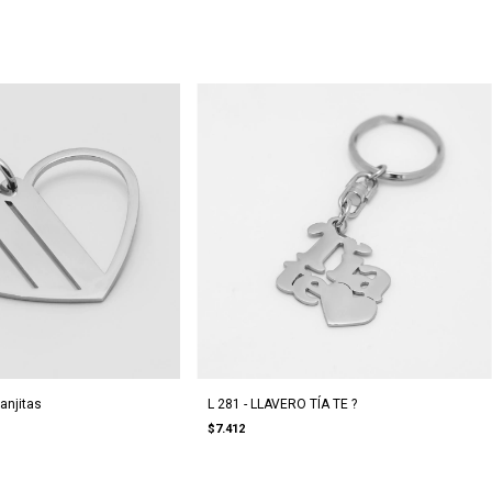
anjitas
L 281 - LLAVERO TÍA TE ?
$7.412