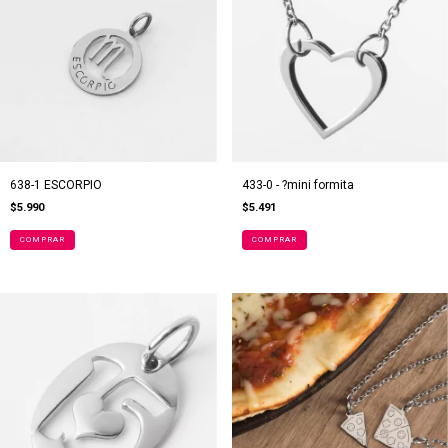
638-1 ESCORPIO
433-0 - ?mini formita
$5.990
$5.491