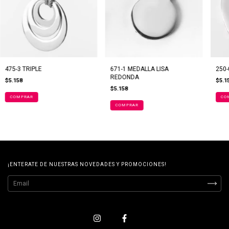
475-3 TRIPLE
671-1 MEDALLA LISA
250-0
REDONDA
$5.158
$5.1
$5.158
COMPRAR
CO
¡ENTERATE DE NUESTRAS NOVEDADES Y PROMOCIONES!