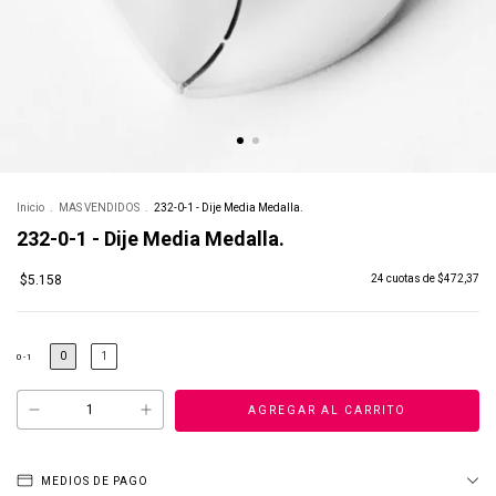
Inicio
.
MAS VENDIDOS
.
232-0-1 - Dije Media Medalla.
232-0-1 - Dije Media Medalla.
$5.158
24
cuotas de
$472,37
0
1
0-1
MEDIOS DE PAGO